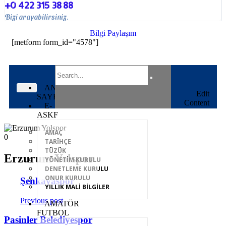
+0 422 315 38 88
Bizi arayabilirsiniz.
Bilgi Paylaşım
[metform form_id="4578"]
ANA
Edit
SAYFA
Content
E-
ASKF
AMAÇ
0
TARİHÇE
TÜZÜK
Erzurum Yolspor
YÖNETİM KURULU
DENETLEME KURULU
ONUR KURULU
Şenkayaspor
YILLIK MALİ BİLGİLER
Previous post
AMATÖR
FUTBOL
Pasinler Belediyespor