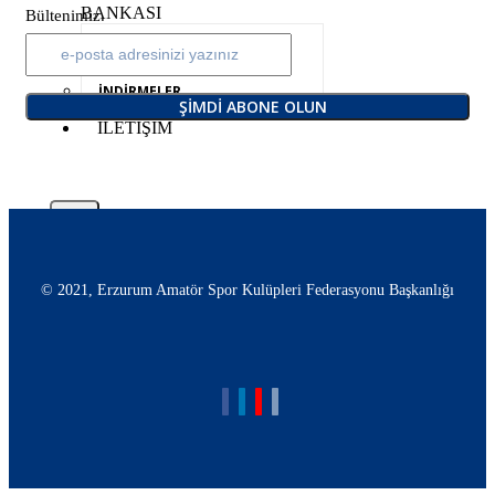
BANKASI
Bültenimiz.
KULÜPLER
STADYUMLAR
İNDİRMELER
ŞIMDI ABONE OLUN
İLETİŞİM
X
© 2021, Erzurum Amatör Spor Kulüpleri Federasyonu Başkanlığı