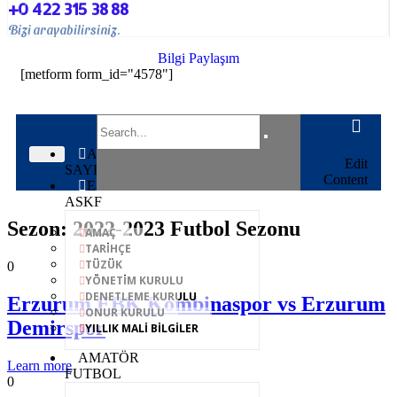
+0 422 315 38 88
Bizi arayabilirsiniz.
Bilgi Paylaşım
[metform form_id="4578"]
ANA
Edit
SAYFA
Content
E-
ASKF
Sezon:
2022-2023 Futbol Sezonu
AMAÇ
TARİHÇE
TÜZÜK
0
YÖNETİM KURULU
DENETLEME KURULU
Erzurum EBK Kombinaspor vs Erzurum
ONUR KURULU
Demirspor
YILLIK MALİ BİLGİLER
AMATÖR
Learn more
FUTBOL
0