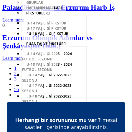
GRUPLAR
Palandökenspor vs Erzurum Harb-İş
HAFTANIN MAÇLARI
FİKSTÜRLER
Learn more
U-14 YAŞ LİGİ FİKSTÜR
0
U-17 YAŞ LİGİ FİKSTÜR
U-18 YAŞ LİGİ FİKSTÜR
Erzurum Olimpik Adımlar vs
PUANTAJ VE FİKSTÜR
Şenkayaspor (hük.)
U-14 YAŞ LİGİ 2023 – 2024
Learn more
FUTBOL SEZONU
U-18 YAŞ LİGİ 2023 – 2024
1
FUTBOL SEZONU
2
U-14 YAŞ LİGİ 2022-2023
3
SEZONU
…
U-17 YAŞ LİGİ 2022-2023
56
SEZONU
U-18 YAŞ LİGİ 2022-2023
SEZONU
BÜYÜKLER LİGİ PLAY-OFF
SERKAN DAŞ SIGORTA BÜYÜKLER
1. AMATÖR A GRUBU
Herhangi bir sorununuz mu var ?
mesai
SERKAN DAŞ SIGORTA BÜYÜKLER
saatleri içerisinde arayabilirsiniz.
1. AMATÖR B GRUBU