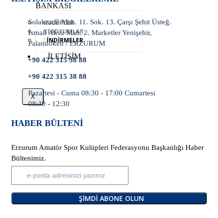
BANKASI
Solakzade Mah. 11. Sok. 13. Çarşı Şehit Üsteğ.
KULÜPLER
STADYUMLAR
İsmail Aksu Mah. 2. Marketler Yenişehir,
İNDİRMELER
Palandöken / ERZURUM
İLETİŞİM
+90 422 315 38 88
+90 422 315 38 88
Pazartesi - Cuma 08:30 - 17:00 Cumartesi
X
08:30 - 12:30
HABER BÜLTENI
Erzurum Amatör Spor Kulüpleri Federasyonu Başkanlığı Haber
Bültenimiz.
ŞIMDI ABONE OLUN