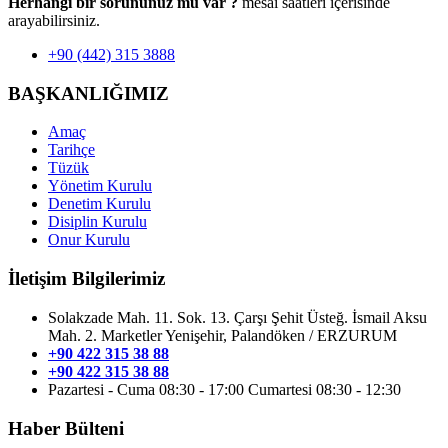
Herhangi bir sorununuz mu var ?
mesai saatleri içerisinde
arayabilirsiniz.
+90 (442) 315 3888
BAŞKANLIĞIMIZ
Amaç
Tarihçe
Tüzük
Yönetim Kurulu
Denetim Kurulu
Disiplin Kurulu
Onur Kurulu
İletişim Bilgilerimiz
Solakzade Mah. 11. Sok. 13. Çarşı Şehit Üsteğ. İsmail Aksu
Mah. 2. Marketler Yenişehir, Palandöken / ERZURUM
+90 422 315 38 88
+90 422 315 38 88
Pazartesi - Cuma 08:30 - 17:00 Cumartesi 08:30 - 12:30
Haber Bülteni