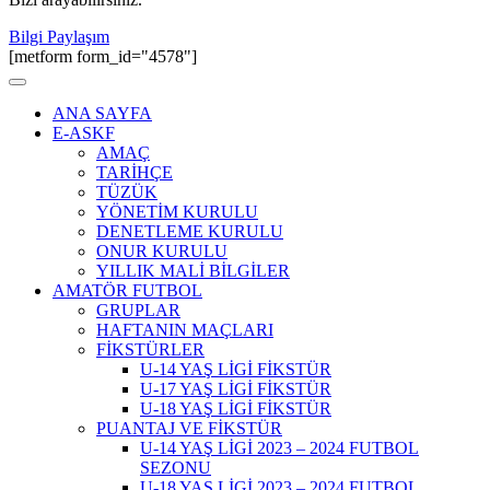
Bilgi Paylaşım
[metform form_id="4578"]
ANA SAYFA
E-ASKF
AMAÇ
TARİHÇE
TÜZÜK
YÖNETİM KURULU
DENETLEME KURULU
ONUR KURULU
YILLIK MALİ BİLGİLER
AMATÖR FUTBOL
GRUPLAR
HAFTANIN MAÇLARI
FİKSTÜRLER
U-14 YAŞ LİGİ FİKSTÜR
U-17 YAŞ LİGİ FİKSTÜR
U-18 YAŞ LİGİ FİKSTÜR
PUANTAJ VE FİKSTÜR
U-14 YAŞ LİGİ 2023 – 2024 FUTBOL
SEZONU
U-18 YAŞ LİGİ 2023 – 2024 FUTBOL