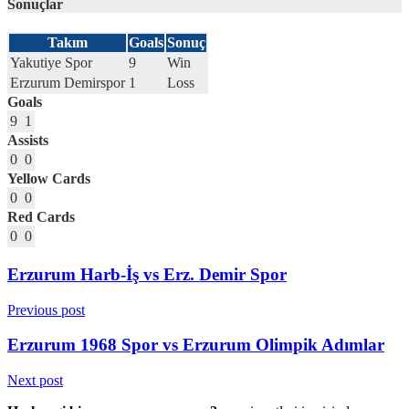
Sonuçlar
Takım
Goals
Sonuç
Yakutiye Spor
9
Win
Erzurum Demirspor
1
Loss
Goals
9
1
Assists
0
0
Yellow Cards
0
0
Red Cards
0
0
Erzurum Harb-İş vs Erz. Demir Spor
Previous post
Erzurum 1968 Spor vs Erzurum Olimpik Adımlar
Next post