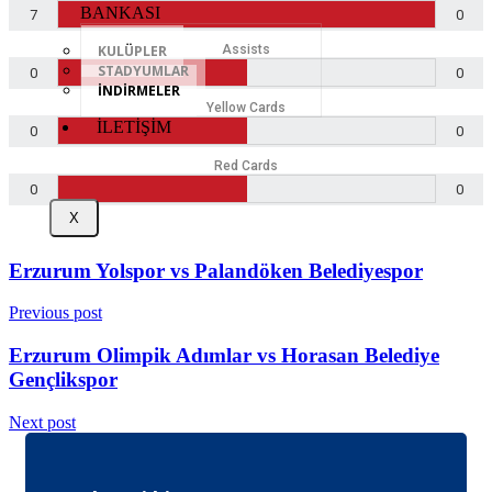
BANKASI
7
0
Assists
KULÜPLER
STADYUMLAR
0
0
İNDİRMELER
Yellow Cards
İLETİŞİM
0
0
Red Cards
0
0
X
Erzurum Yolspor vs Palandöken Belediyespor
Previous post
Erzurum Olimpik Adımlar vs Horasan Belediye
Gençlikspor
Next post