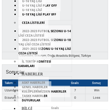
U-16 YAŞ LİGİ
U-16 YAŞ LIGI PLAY OFF
U-18 YAŞ LIGI
U-18 YAŞ LİGİ PLAY 0FF
CEZA LİSTELERİ
2022-2023 FUTBOL SEZONU U-14
LİGİ CEZA LİSTESİ
2022-2023 FUTBOL SEZONU U-18
YAŞ LİGİ CEZA LİSTESİ
2021-2022 SEZONU U-16 YAŞ LİGİ
CEZA LİSTESİ
Uzundere, Erzurum, Doğu Anadolu Bölgesi, Türkiye
İL TERTİP KOMİTESİ
KARARLARI
Sonuçlar
HABERLER
ASKF HABERLER
Takım
Goals
Sonuç
GENEL HABERLER
Uzundere Belediyespor
7
Win
KULÜPLERİMİZDEN HABERLER
TASKK HABERLER
Erzurum 1968 Spor
0
Loss
DUYURULAR
Goals
BİLGİ