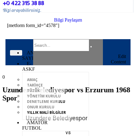
+0 422 315 38 88
Bizi arayabilirsiniz.
Bilgi Paylaşım
[metform form_id="4578"]
ANA
Edit
SAYFA
Content
E-
ASKF
0
AMAÇ
TARİHÇE
Uzundere Belediyespor vs Erzurum 1968
TÜZÜK
YÖNETİM KURULU
Spor
DENETLEME KURULU
ONUR KURULU
YILLIK MALİ BİLGİLER
Uzundere Belediyespor
AMATÖR
FUTBOL
vs