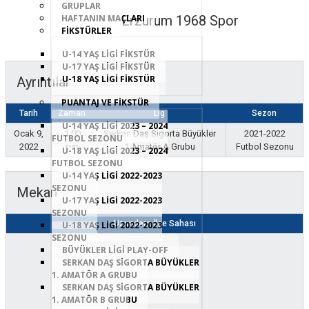
GRUPLAR
Erzurum 1968 Spor
HAFTANIN MAÇLARI
FİKSTÜRLER
U-14 YAŞ LİGİ FİKSTÜR
U-17 YAŞ LİGİ FİKSTÜR
U-18 YAŞ LİGİ FİKSTÜR
Ayrıntılar
PUANTAJ VE FİKSTÜR
Tarih
Zaman
Lig
Sezon
U-14 YAŞ LİGİ 2023 – 2024
Ocak 9,
1:00
Serkan Daş Sigorta Büyükler
2021-2022
FUTBOL SEZONU
2022
pm
1.Amatör A Grubu
Futbol Sezonu
U-18 YAŞ LİGİ 2023 – 2024
FUTBOL SEZONU
U-14 YAŞ LİGİ 2022-2023
SEZONU
Mekan
U-17 YAŞ LİGİ 2022-2023
SEZONU
Uzundere İlçe Sahası
U-18 YAŞ LİGİ 2022-2023
SEZONU
BÜYÜKLER LİGİ PLAY-OFF
SERKAN DAŞ SIGORTA BÜYÜKLER
1. AMATÖR A GRUBU
SERKAN DAŞ SIGORTA BÜYÜKLER
1. AMATÖR B GRUBU