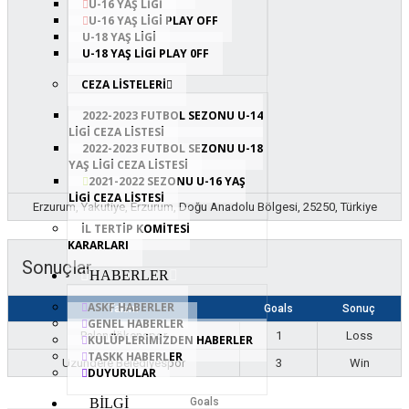
U-16 YAŞ LİGİ
U-16 YAŞ LIGI PLAY OFF
U-18 YAŞ LIGI
U-18 YAŞ LİGİ PLAY 0FF
CEZA LİSTELERİ
2022-2023 FUTBOL SEZONU U-14
LİGİ CEZA LİSTESİ
2022-2023 FUTBOL SEZONU U-18
YAŞ LİGİ CEZA LİSTESİ
2021-2022 SEZONU U-16 YAŞ
LİGİ CEZA LİSTESİ
Erzurum, Yakutiye, Erzurum, Doğu Anadolu Bölgesi, 25250, Türkiye
İL TERTİP KOMİTESİ
KARARLARI
Sonuçlar
HABERLER
ASKF HABERLER
Takım
Goals
Sonuç
GENEL HABERLER
Palandökenspor
1
Loss
KULÜPLERİMİZDEN HABERLER
TASKK HABERLER
Uzundere Belediyespor
3
Win
DUYURULAR
Goals
BİLGİ