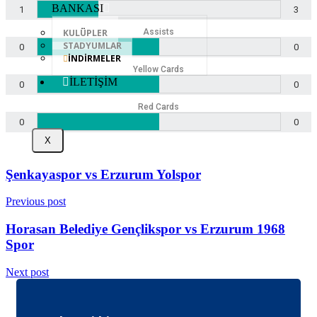
BANKASI
1
3
Assists
KULÜPLER
STADYUMLAR
0
0
İNDİRMELER
Yellow Cards
İLETİŞİM
0
0
Red Cards
0
0
X
Şenkayaspor vs Erzurum Yolspor
Previous post
Horasan Belediye Gençlikspor vs Erzurum 1968
Spor
Next post