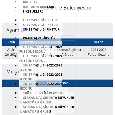
GRUPLAR
Uzundere Belediyespor
HAFTANIN MAÇLARI
FİKSTÜRLER
U-14 YAŞ LİGİ FİKSTÜR
U-17 YAŞ LİGİ FİKSTÜR
U-18 YAŞ LİGİ FİKSTÜR
Ayrıntılar
PUANTAJ VE FİKSTÜR
Tarih
Zaman
Lig
Sezon
U-14 YAŞ LİGİ 2023 – 2024
Aralık
1:00
Serkan Daş Sigorta Büyükler
2021-2022
FUTBOL SEZONU
26, 2021
pm
1.Amatör A Grubu
Futbol Sezonu
U-18 YAŞ LİGİ 2023 – 2024
FUTBOL SEZONU
U-14 YAŞ LİGİ 2022-2023
SEZONU
Mekan
U-17 YAŞ LİGİ 2022-2023
SEZONU
3 Temmuz Stadı
U-18 YAŞ LİGİ 2022-2023
SEZONU
BÜYÜKLER LİGİ PLAY-OFF
SERKAN DAŞ SIGORTA BÜYÜKLER
1. AMATÖR A GRUBU
SERKAN DAŞ SIGORTA BÜYÜKLER
1. AMATÖR B GRUBU