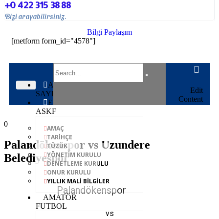
+0 422 315 38 88
Bizi arayabilirsiniz.
Bilgi Paylaşım
[metform form_id="4578"]
ANA
Edit
SAYFA
Content
E-
ASKF
0
AMAÇ
TARİHÇE
Palandökenspor vs Uzundere
TÜZÜK
YÖNETİM KURULU
Belediyespor
DENETLEME KURULU
ONUR KURULU
YILLIK MALİ BİLGİLER
Palandökenspor
AMATÖR
FUTBOL
vs