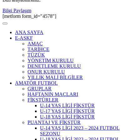
Bilgi Paylaşım
[metform form_id="4578"]
ANA SAYFA
E-ASKF
AMAÇ
TARİHÇE
TÜZÜK
YÖNETİM KURULU
DENETLEME KURULU
ONUR KURULU
YILLIK MALİ BİLGİLER
AMATÖR FUTBOL
GRUPLAR
HAFTANIN MAÇLARI
FİKSTÜRLER
U-14 YAŞ LİGİ FİKSTÜR
U-17 YAŞ LİGİ FİKSTÜR
U-18 YAŞ LİGİ FİKSTÜR
PUANTAJ VE FİKSTÜR
U-14 YAŞ LİGİ 2023 – 2024 FUTBOL
SEZONU
U-18 YAŞ LİGİ 2023 – 2024 FUTBOL