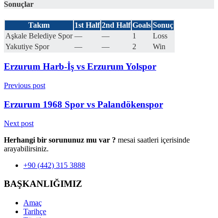
Sonuçlar
Takım
1st Half
2nd Half
Goals
Sonuç
Aşkale Belediye Spor
—
—
1
Loss
Yakutiye Spor
—
—
2
Win
Erzurum Harb-İş vs Erzurum Yolspor
Previous post
Erzurum 1968 Spor vs Palandökenspor
Next post
Herhangi bir sorununuz mu var ?
mesai saatleri içerisinde
arayabilirsiniz.
+90 (442) 315 3888
BAŞKANLIĞIMIZ
Amaç
Tarihçe